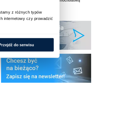
Skuteczne zarządzanie flotą samochodową
stamy z różnych typów 
h internetowy czy prowadzić 
Przejdź do serwisu