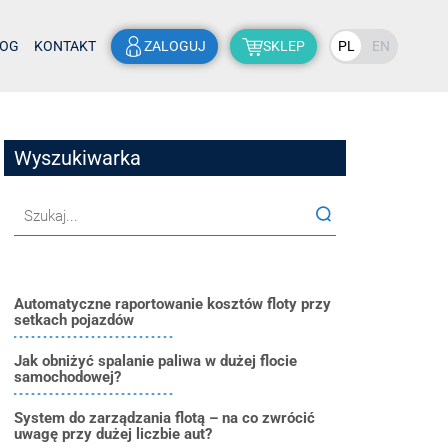
LOG
KONTAKT
ZALOGUJ
SKLEP
PL
EN
Wyszukiwarka
Automatyczne raportowanie kosztów floty przy
setkach pojazdów
Jak obniżyć spalanie paliwa w dużej flocie
samochodowej?
System do zarządzania flotą – na co zwrócić
uwagę przy dużej liczbie aut?