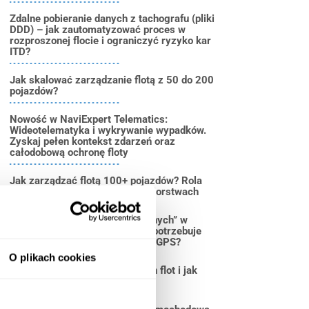
Zdalne pobieranie danych z tachografu (pliki
DDD) – jak zautomatyzować proces w
rozproszonej flocie i ograniczyć ryzyko kar
ITD?
Jak skalować zarządzanie flotą z 50 do 200
pojazdów?
Nowość w NaviExpert Telematics:
Wideotelematyka i wykrywanie wypadków.
Zyskaj pełen kontekst zdarzeń oraz
całodobową ochronę floty
Jak zarządzać flotą 100+ pojazdów? Rola
telematyki w dużych przedsiębiorstwach
Likwidacja „wysp technologicznych” w
logistyce. Dlaczego duża flota potrzebuje
jednego, spójnego ekosystemu GPS?
O plikach cookies
5 największych wyzwań dużych flot i jak
rozwiązuje je monitoring GPS