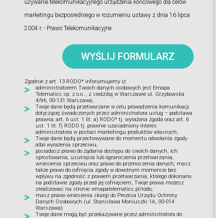
używanie telekomunikacyjnego urządzenia końcowego dla celów
marketingu bezpośredniego w rozumieniu ustawy z dnia 16 lipca
2004 r. - Prawo Telekomunikacyjne.
WYŚLIJ FORMULARZ
Zgodnie z art. 13 RODO* inforumujemy iż:
administratorem Twoich danych osobowych jest Emapa
Telematics sp. z o.o.., z siedzibą w Warszawie ul. Grzybowska
4/96, 00-131 Warszawa;
Twoje dane będą przetwarzane w celu prowadzenia komunikacji
dotyczącej świadczonych przez administratora usług – podstawa
prawna: art. 6 ust. 1 lit. a) RODO* tj. wyrażona zgoda oraz art. 6
ust. 1 lit. f) RODO tj. prawnie uzasadniony interes
administratora w postaci marketingu produktów własnych;
Twoje dane będą przechowywane do momentu odwołania zgody
albo wyrażenia sprzeciwu,
posiadasz prawo do żądania dostępu do swoich danych, ich
sprostowania, usunięcia lub ograniczenia przetwarzania,
wniesienia sprzeciwu oraz prawo do przenoszenia danych; masz
także prawo do cofnięcia zgody w dowolnym momencie bez
wpływu na zgodność z prawem przetwarzania, którego dokonano
na podstawie zgody przed jej cofnięciem; Twoje prawa możesz
zrealizować na stronie: emapatelematics.pl/rodo;
masz prawo wniesienia skargi do Prezesa Urzędu Ochrony
Danych Osobowych (ul. Stanisława Moniuszki 1A, 00-014
Warszawa)
Twoje dane mogą być przekazywane przez administratora do