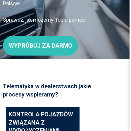
Polsce!
Sprawdź, jak możemy Tobie pomóc!
WYPRÓBUJ ZA DARMO
Telematyka w dealerstwach jakie
procesy wspieramy?
KONTROLA POJAZDÓW
ZWIĄZANA Z
WYPOŻYCZENIAMI