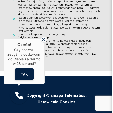
odbiorców zajmujących się usługami serwerowymi, usługami
obsługi systemów informatycznych i baz danych, w tym do
podmiotów spoza EOG (USA). Transfer danych poza EOG odbywa
się na podstawie standardowych klauzul umownych, dostępnych
do wglądu w siedzibie administratora.
podanie danych osobowych jest dobrowolne, jednakże niepodanie
ich może skutkować niemożliwością realizacji zapytania i
prowadzenia dalszej komunikacji; Twoje dane nie będą
wykorzystywane do automatycznego podejmowania decyzji w tym
profilowania.
kontakt z Inspektorem Ochrony Danych -
iod@emapatelematics.pl
*RODO - Rozporządzenie Parlamentu Europejskiego i Rady (UE)
Cześć!
2016/679 z dnia 27 kwietnia 2016 r. w sprawie ochrony osób
fizycznych w związku z przetwarzaniem danych osobowych i w
Czy chcesz,
sprawie swobodnego przepływu takich danych oraz uchylenia
żebyśmy oddzwonili
dyrektywy 95/46/WE (ogólne rozporządzenie o ochronie danych), Dz.
Urz. UE L nr 119 z 04.05.2016.
do Ciebie za darmo
w
28
sekund?
TAK
Copyright © Emapa Telematics.
Ustawienia Cookies