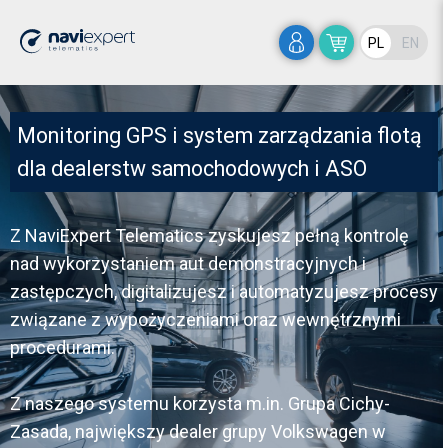
Home
>
Dealerzy
PL
EN
Monitoring GPS i system zarządzania flotą 
dla dealerstw samochodowych i ASO
Z
NaviExpert Telematics
zyskujesz pełną kontrolę
nad wykorzystaniem aut demonstracyjnych i
zastępczych, digitalizujesz i automatyzujesz procesy
związane z wypożyczeniami oraz wewnętrznymi
procedurami.
Z naszego systemu korzysta m.in.
Grupa Cichy-
Zasada, największy dealer grupy Volkswagen w