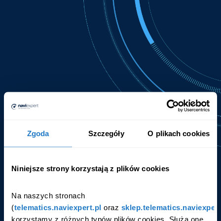
Zgoda
Szczegóły
O plikach cookies
Niniejsze strony korzystają z plików cookies
E-mail
Na naszych stronach 
(
telematics.naviexpert.pl
 oraz 
sklep.telematics.naviexpert
korzystamy z różnych typów plików cookies. Służą one 