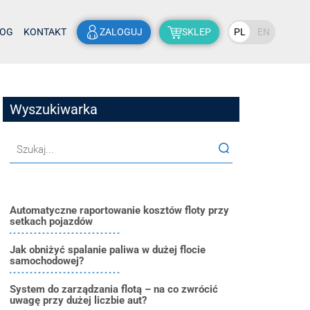
LOG
KONTAKT
ZALOGUJ
SKLEP
PL
EN
Wyszukiwarka
Automatyczne raportowanie kosztów floty przy
setkach pojazdów
Jak obniżyć spalanie paliwa w dużej flocie
samochodowej?
System do zarządzania flotą – na co zwrócić
uwagę przy dużej liczbie aut?