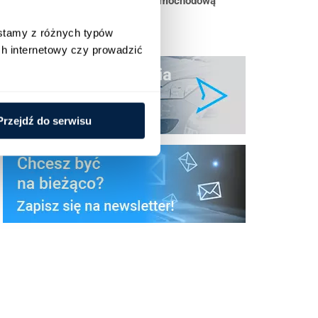
Skuteczne zarządzanie flotą samochodową
stamy z różnych typów 
h internetowy czy prowadzić 
Przejdź do serwisu