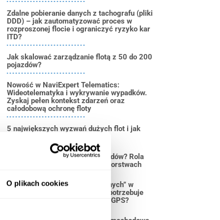
Zdalne pobieranie danych z tachografu (pliki
DDD) – jak zautomatyzować proces w
rozproszonej flocie i ograniczyć ryzyko kar
ITD?
Jak skalować zarządzanie flotą z 50 do 200
pojazdów?
Nowość w NaviExpert Telematics:
Wideotelematyka i wykrywanie wypadków.
Zyskaj pełen kontekst zdarzeń oraz
całodobową ochronę floty
5 największych wyzwań dużych flot i jak
rozwiązuje je monitoring GPS
Jak zarządzać flotą 100+ pojazdów? Rola
telematyki w dużych przedsiębiorstwach
O plikach cookies
Likwidacja „wysp technologicznych” w
logistyce. Dlaczego duża flota potrzebuje
jednego, spójnego ekosystemu GPS?