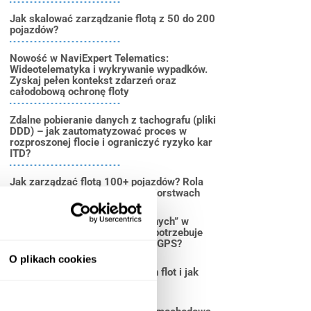
Jak skalować zarządzanie flotą z 50 do 200
pojazdów?
Nowość w NaviExpert Telematics:
Wideotelematyka i wykrywanie wypadków.
Zyskaj pełen kontekst zdarzeń oraz
całodobową ochronę floty
Zdalne pobieranie danych z tachografu (pliki
DDD) – jak zautomatyzować proces w
rozproszonej flocie i ograniczyć ryzyko kar
ITD?
Jak zarządzać flotą 100+ pojazdów? Rola
telematyki w dużych przedsiębiorstwach
Likwidacja „wysp technologicznych” w
logistyce. Dlaczego duża flota potrzebuje
jednego, spójnego ekosystemu GPS?
O plikach cookies
5 największych wyzwań dużych flot i jak
rozwiązuje je monitoring GPS