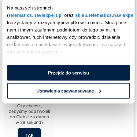
Na naszych stronach 
(
telematics.naviexpert.pl
 oraz 
sklep.telematics.naviexpert
korzystamy z różnych typów plików cookies. Służą one 
czym jest telematyka
nam i innym zaufanym podmiotom do tego by m.in. 
analizować ruch internetowy czy prowadzić działania 
reklamowe na podstawie Twojej aktywności na naszych 
stronach internetowych.
Przejdź do serwisu
Ustawienia zaawansowane
Cześć!
Czy chcesz,
żebyśmy oddzwonili
do Ciebie za darmo
w
28
sekund?
TAK