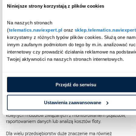
wydajność floty,
Niniejsze strony korzystają z plików cookies
planowanie tras i dostaw,
wykorzystanie pojazdów,
Na naszych stronach 
analizę opóźnień.
(
telematics.naviexpert.pl
 oraz 
sklep.telematics.naviexpert
Dla wielu firm inwestycja w monitoring GPS dla floty staje się
korzystamy z różnych typów plików cookies. Służą one nam i
więc elementem szerszego procesu związanego z organizacją
innym zaufanym podmiotom do tego by m.in. analizować ruc
transportu i kontrolą kosztów operacyjnych.
internetowy czy prowadzić działania reklamowe na podstawie
Twojej aktywności na naszych stronach internetowych.
Wdrożenie powinno uwzględniać
rozwój floty
Przejdź do serwisu
Przy wyborze rozwiązania warto patrzeć nie tylko na obecną
wielkość floty, ale również na jej rozwój w kolejnych latach.
Ustawienia zaawansowane
Dotyczy to zarówno wydajności samego oprogramowania, jak i
możliwości rozbudowy funkcjonalności czy dodawania
kolejnych modułów związanych z monitorowaniem pojazdów,
raportowaniem danych lub analizą kosztów floty.
Dla wielu przedsiębiorstw duże znaczenie ma również