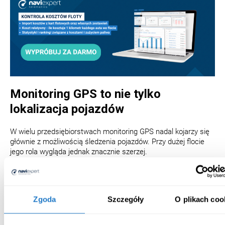
Monitoring GPS to nie tylko
lokalizacja pojazdów
W wielu przedsiębiorstwach monitoring GPS nadal kojarzy się
głównie z możliwością śledzenia pojazdów. Przy dużej flocie
jego rola wygląda jednak znacznie szerzej.
Dane dotyczące lokalizacji pojazdów, tras, postojów czy stylu
jazdy kierowców zaczynają wpływać bezpośrednio na:
Zgoda
Szczegóły
O plikach coo
kontrolę kosztów paliwa,
organizację pracy kierowców,