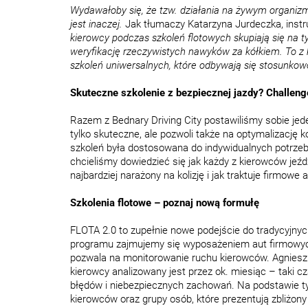
Wydawałoby się, że tzw. działania na żywym organizmi
jest inaczej.
Jak tłumaczy Katarzyna Jurdeczka, instruk
kierowcy podczas szkoleń flotowych skupiają się na t
weryfikację rzeczywistych nawyków za kółkiem. To z
szkoleń uniwersalnych, które odbywają się stosunkowo
Skuteczne szkolenie z bezpiecznej jazdy? Challeng
Razem z Bednary Driving City postawiliśmy sobie jeden
tylko skuteczne, ale pozwoli także na optymalizację
szkoleń była dostosowana do indywidualnych potrzeb
chcieliśmy dowiedzieć się jak każdy z kierowców jeździ
najbardziej narażony na kolizję i jak traktuje firmowe 
Szkolenia flotowe – poznaj nową formułę
FLOTA 2.0 to zupełnie nowe podejście do tradycyjnych
programu zajmujemy się wyposażeniem aut firmowyc
pozwala na monitorowanie ruchu kierowców. Agnieszk
kierowcy analizowany jest przez ok. miesiąc – taki 
błędów i niebezpiecznych zachowań. Na podstawie ty
kierowców oraz grupy osób, które prezentują zbliżony 