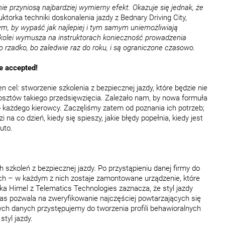
e przyniosą najbardziej wymierny efekt. Okazuje się jednak, że
torka techniki doskonalenia jazdy z Bednary Driving City,
ym, by wypaść jak najlepiej i tym samym uniemożliwiają
 kolei wymusza na instruktorach konieczność prowadzenia
 rzadko, bo zaledwie raz do roku, i są ograniczone czasowo.
e accepted!
 cel: stworzenie szkolenia z bezpiecznej jazdy, które będzie nie
 kosztów takiego przedsięwzięcia. Zależało nam, by nowa formuła
 każdego kierowcy. Zaczęliśmy zatem od poznania ich potrzeb;
 na co dzień, kiedy się spieszy, jakie błędy popełnia, kiedy jest
auto.
 szkoleń z bezpiecznej jazdy. Po przystąpieniu danej firmy do
h – w każdym z nich zostaje zamontowane urządzenie, które
a Himel z Telematics Technologies zaznacza, że styl jazdy
czas pozwala na zweryfikowanie najczęściej powtarzających się
ch danych przystępujemy do tworzenia profili behawioralnych
styl jazdy.