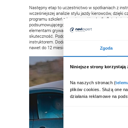
Następny etap to uczestnictwo w spotkaniach z instr
wcześniejszej analizie stylu jazdy kierowców, dzięki
programu szkoleń z bezpiecznej jazdy dla flot obejmu
podsumowującego początkowy oraz końcowy poziom j
elementami grywalizacji. Program FLOTA 2.0 jest zo
skuteczność. Podczas trwania szkoleń flotowych kie
instruktorem. Dodatkowo przygotowaliśmy także opcję
nawet do 12 miesięcy. Wszystko za pośrednictwem wyg
Zgoda
Niniejsze strony korzystają
Na naszych stronach (
telem
plików cookies. Służą one n
działania reklamowe na pods