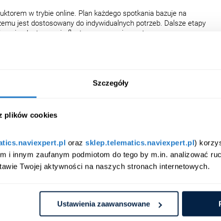
uktorem w trybie online. Plan każdego spotkania bazuje na
 czemu jest dostosowany do indywidualnych potrzeb. Dalsze etapy
ją m.in. dostarczenie fleet managerowi raportu
azdy kierowców oraz ogłoszenie konkursu dla kursantów z
rientowany na konkretne potrzeby kierowców i maksymalną
rowcy mogą skorzystać z możliwości spotkania one-on-one z
 indywidualnego mentoringu przez cały okres szkolenia, czyli
odnej i intuicyjnej komunikacji elektronicznej.
Szczegóły
 z plików cookies
atics.naviexpert.pl
 oraz 
sklep.telematics.naviexpert.pl
) korzy
am i innym zaufanym podmiotom do tego by m.in. analizować ruc
tawie Twojej aktywności na naszych stronach internetowych.
Ustawienia zaawansowane