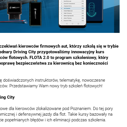
czekiwań kierowców firmowych aut, którzy szkolą się w trybie
ednary Driving City przygotowaliśmy innowacyjny kurs
wców flotowych. FLOTA 2.0 to program szkoleniowy, który
oprawę bezpieczeństwa za kierownicą bez konieczności
dzę doświadczonych instruktorów, telematykę, nowoczesne
wców. Przedstawiamy Wam nowy tryb szkoleń flotowych!
ing City
iowe dla kierowców zlokalizowane pod Poznaniem. Do tej pory
micznej i defensywnej jazdy dla flot. Takie kursy bazowały na
zie popełnianych błędów i ich eliminacji podczas szkolenia.