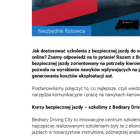
Niezbędnik flotowca
Jak dostosować szkolenia z bezpiecznej jazdy do o
online? Znamy odpowiedź na to pytanie! Razem z B
bezpiecznej jazdy zorientowany na potrzeby kiero
pozwala na wyrobienie nawyków wpływających na p
generowania kosztów eksploatacji aut.
Postanowiliśmy połączyć to, co najlepsze, czyli wie
narzędzia komunikacyjne i pracę na nawykach kiero
Kursy bezpiecznej jazdy – szkolimy z Bednary Driv
Bednary Driving City to innowacyjne centrum szkolen
najczęściej realizowanymi szkoleniami były te z ekono
jazdach w towarzystwie instruktora, późniejszej anali