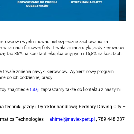
y kierowców i wyeliminować niebezpieczne zachowania za
ów w ramach firmowej floty. Trwała zmiana stylu jazdy kierowców
czędzić 36% na kosztach eksploatacyjnych i 16,8% na kosztach
tóre trwale zmienia nawyki kierowców. Wybierz nowy program
ne do ich codziennej pracy!
azdy znajdziecie
tutaj
, zapraszamy także do kontaktu z naszymi
a techniki jazdy i Dyrektor handlową Bednary Driving City –
ematics Technologies –
ahimel@naviexpert.pl
, 789 448 237