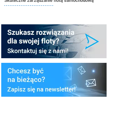
Skuteczne zarządzanie flotą samochodową