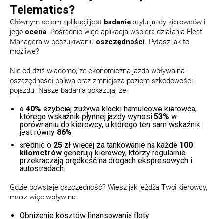
Telematics?
Głównym celem aplikacji jest
badanie
stylu jazdy kierowców i
jego
ocena
. Pośrednio więc aplikacja wspiera działania Fleet
Managera w poszukiwaniu
oszczędności
. Pytasz jak to
możliwe?
Nie od dziś wiadomo, że ekonomiczna jazda wpływa na
oszczędności paliwa oraz zmniejsza poziom szkodowości
pojazdu. Nasze badania pokazują, że:
o
40%
szybciej zużywa klocki hamulcowe kierowca,
którego wskaźnik płynnej jazdy wynosi
53%
w
porównaniu do kierowcy, u którego ten sam wskaźnik
jest równy
86%
średnio o
25 zł
więcej za tankowanie na każde
100
kilometrów
generują kierowcy, którzy regularnie
przekraczają prędkość na drogach ekspresowych i
autostradach.
Gdzie powstaje oszczędność? Wiesz jak jeżdżą Twoi kierowcy,
masz więc wpływ na:
Obniżenie kosztów finansowania floty