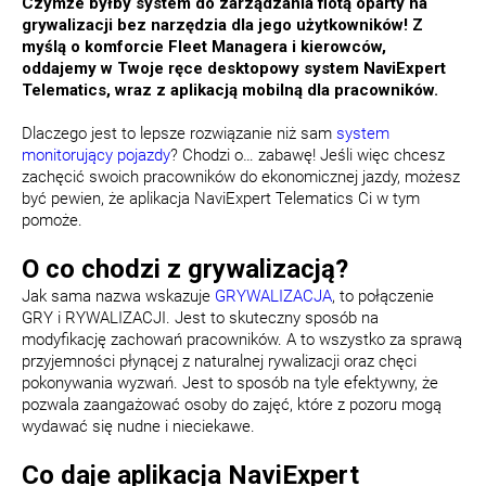
Czymże byłby system do zarządzania flotą oparty na
grywalizacji bez narzędzia dla jego użytkowników! Z
myślą o komforcie Fleet Managera i kierowców,
oddajemy w Twoje ręce
desktopowy system NaviExpert
Telematics
, wraz z
aplikacją mobilną dla pracowników
.
Dlaczego jest to lepsze rozwiązanie niż sam
system
monitorujący pojazdy
? Chodzi o… zabawę! Jeśli więc chcesz
zachęcić swoich pracowników do ekonomicznej jazdy, możesz
być pewien, że aplikacja NaviExpert Telematics Ci w tym
pomoże.
O co chodzi z grywalizacją?
Jak sama nazwa wskazuje
GRYWALIZACJA
, to połączenie
GRY i RYWALIZACJI. Jest to skuteczny sposób na
modyfikację zachowań pracowników. A to wszystko za sprawą
przyjemności płynącej z naturalnej rywalizacji oraz chęci
pokonywania wyzwań. Jest to sposób na tyle efektywny, że
pozwala zaangażować osoby do zajęć, które z pozoru mogą
wydawać się nudne i nieciekawe.
Co daje aplikacja NaviExpert