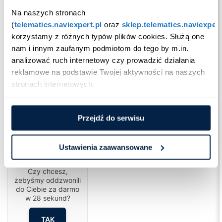
Na naszych stronach 
(
telematics.naviexpert.pl
 oraz 
sklep.telematics.naviexpert
korzystamy z różnych typów plików cookies. Służą one 
podsumowanie roku 2023
nam i innym zaufanym podmiotom do tego by m.in. 
analizować ruch internetowy czy prowadzić działania 
reklamowe na podstawie Twojej aktywności na naszych 
stronach internetowych.
Przejdź do serwisu
Ustawienia zaawansowane
Cześć!
Czy chcesz,
żebyśmy oddzwonili
do Ciebie za darmo
w
28
sekund?
TAK