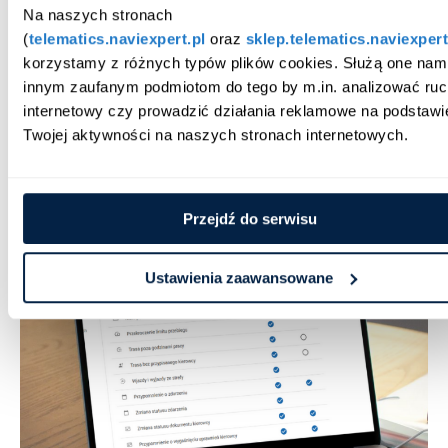
Na naszych stronach 
Jeśli podczas weryfikacji statusu uprawnień okaże się, że
(
telematics.naviexpert.pl
 oraz 
sklep.telematics.naviexpert
status uprawnień uległ zmianie lub zbliża się termin ważności
korzystamy z różnych typów plików cookies. Służą one nam i
dokumentu, system może wysyłać o tym
powiadomienia
. W
innym zaufanym podmiotom do tego by m.in. analizować ruc
zależności od wybranych ustawień powiadomienia mogą
internetowy czy prowadzić działania reklamowe na podstawie
pojawiać się
w panelu lub przychodzić na adres mailowy
.
Dzięki alertom, w ciągu maksymalnie 24 godzin po zmianie
Twojej aktywności na naszych stronach internetowych.
statusu uprawnień w CEPIK fleet manager zostanie o tym
powiadomiony i będzie mógł działać.
Przejdź do serwisu
Ustawienia zaawansowane