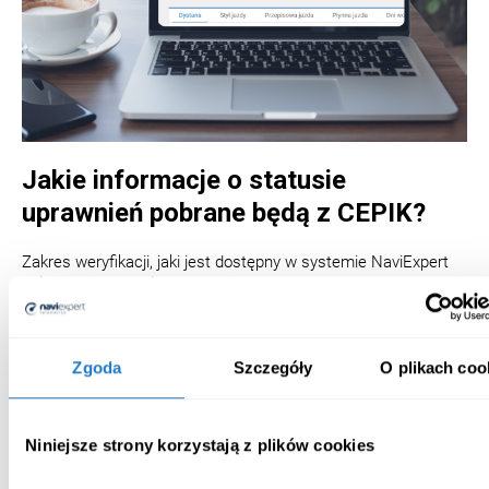
Jakie informacje o statusie
uprawnień pobrane będą z CEPIK?
Zakres weryfikacji, jaki jest dostępny w systemie NaviExpert
Telematics pozwala sprawdzić:
czy prawo jazdy jest ważne oraz jaki jest jego termin
ważności (lub bezterminowość),
Zgoda
Szczegóły
O plikach coo
czy prawo jazdy nie zostało zatrzymane,
czy nie upłynął termin ważności prawa jazdy,
czy nie wygasły uprawnienia w danej kategorii.
Niniejsze strony korzystają z plików cookies
Alerty i statusy – zawsze na bieżąco