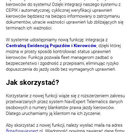
kierowców do systemu! Dzięki integracji naszego systemu z
CEPIK i automatycznej, cyklicznej weryfikacji uprawnień
kierowców będziesz na bieżąco informowany o zatrzymaniu
dokumentów, utracie ważności uprawnień lub zbliżających się
terminach ich ważności.
W systemie udostępniamy nową funkcję: integracja z
Centralną Ewidencją Pojazdów i Kierowców
, dzięki której
można w prosty sposób kontrolować status uprawnień
kierowców. Funkcja pozwala fleet managerom zadbać o
bezpieczeństwo i zgodność z przepisami, eliminując ryzyko
dopuszczenia do jazdy osób bez wymaganych uprawnień.
Jak skorzystać?
Korzystanie z nowej funkcji wiąże się z rozszerzeniem zakresu
przetwarzanych przez system NaviExpert Telematics danych
osobowych o numery blankietów prawa jazdy kierowców.
Dlatego uruchamiamy ją klientom na ich życzenie.
Aby skorzystać z nowej funkcji, należy wysłać maila na adres
flota@naviexpert.pl
. Wiadomość powinna zawierać dane firmy