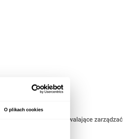
O plikach cookies
ierowców - narzędzie pozwalające zarządzać
 pracowników