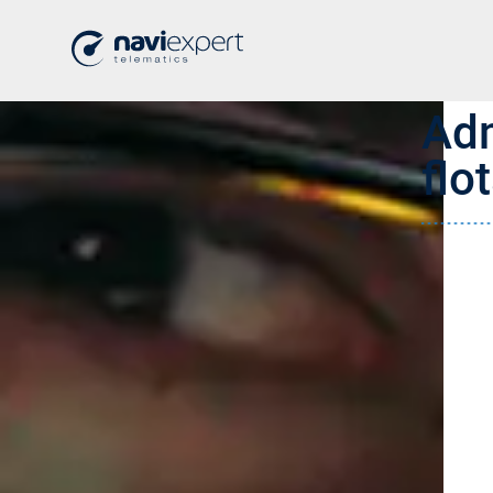
Adm
fl