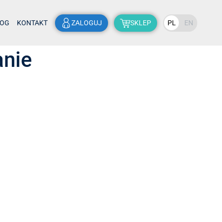
LOG
KONTAKT
ZALOGUJ
SKLEP
PL
EN
anie