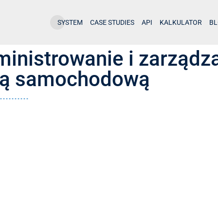
SYSTEM
CASE STUDIES
API
KALKULATOR
B
inistrowanie i zarządz
otą samochodową