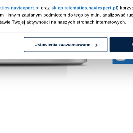
Każdemu 
atics.naviexpert.pl
 oraz 
sklep.telematics.naviexpert.pl
) korzy
zawarte
znajdują
am i innym zaufanym podmiotom do tego by m.in. analizować ruc
kilometr
tawie Twojej aktywności na naszych stronach internetowych.
jazdy z
znajdują
monitorin
Ustawienia zaawansowane