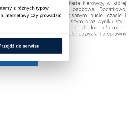
kierowcy przydzielona jest karta kierowcy, w której
stamy z różnych typów 
 są jego podstawowe dane osobowe. Dodatkowo,
 się tam informacje o przypisanym aucie, czasie i
h internetowy czy prowadzić 
ach pokonanych w dniu dzisiejszym oraz wyniku stylu
 ostatnich 30 dni. Wszystkie niezbędne informacje
 się w jednym miejscu, co z kolei pozwala na sprawny
g floty.
Przejdź do serwisu
ZOBACZ TAKŻE