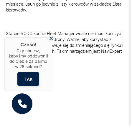
miesiące, usuń go jedynie z listy kierowców w zakładce
Lista
kierowców
.
Starcie RODO kontra Fleet Manager wcale nie musi kończyć
się wygraną tylko jednej strony. Ważne, aby korzystać z
Cześć!
narzędzia, które dostosowuje się do zmieniającego się rynku i
Czy chcesz,
zasad na nim panujących. Takim narzędziem jest NaviExpert
żebyśmy oddzwonili
Telematics.
do Ciebie za darmo
w
28
sekund?
TAK