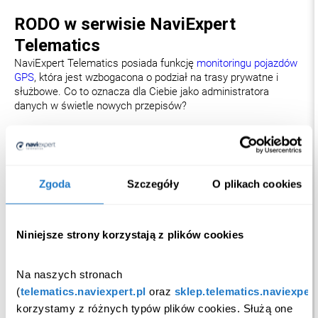
RODO w serwisie NaviExpert
Telematics
NaviExpert Telematics posiada funkcję
monitoringu pojazdów
GPS
, która jest wzbogacona o podział na trasy prywatne i
służbowe. Co to oznacza dla Ciebie jako administratora
danych w świetle nowych przepisów?
aby móc przetwarzać dane lokalizacyjne i
telematyczne kierowcy w ramach jego
czasu pracy
musisz uzyskać na to wyraźną zgodę. Przy czym brak
zgody nie może powodować negatywnych
konsekwencji dla danego pracownika
Zgoda
Szczegóły
O plikach cookies
aby móc przetwarzać dane lokalizacyjne i
telematyczne kierowcy, który korzysta z samochodu
służbowego w
celach prywatnych
, a nie w ramach
obowiązującego go czasu pracy, musisz uzyskać
Niniejsze strony korzystają z plików cookies
odrębną zgodę pracownika
Na konieczność uzyskania dodatkowej zgody od kierowcy
Na naszych stronach 
wskazuje art. 6 ust. 1 lit. a RODO.
(
telematics.naviexpert.pl
 oraz 
sklep.telematics.naviexpert
korzystamy z różnych typów plików cookies. Służą one 