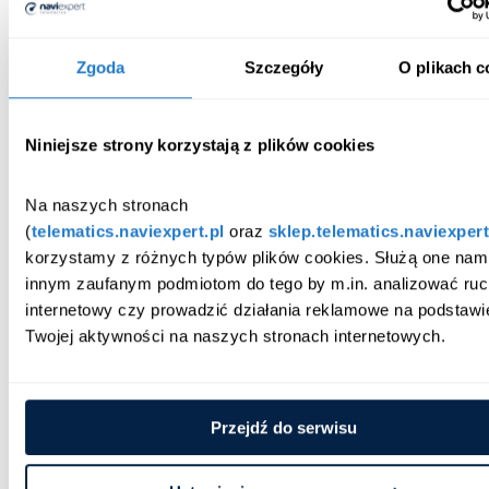
Obowiązek posiadania tachografu cyfrowego obejmuje nie
tylko montaż urządzenia, ale również prawidłowe korzystanie z
tachografu, archiwizację danych z karty kierowcy oraz
Zgoda
Szczegóły
O plikach c
zgodność z przepisami dotyczącymi czasu pracy.
Znaczenie tachografu cyfrowego w
Niniejsze strony korzystają z plików cookies
nowoczesnym transporcie
Na naszych stronach 
Choć tachograf jest obowiązkowy z powodów regulacyjnych,
(
telematics.naviexpert.pl
 oraz 
sklep.telematics.naviexpert
jego znaczenie wykracza poza aspekt formalny. Tachograf
cyfrowy rejestruje godziny pracy kierowców, ale również dane
korzystamy z różnych typów plików cookies. Służą one nam i
operacyjne, które mogą wspierać zarządzanie flotą i
innym zaufanym podmiotom do tego by m.in. analizować ruc
optymalizację procesów.
internetowy czy prowadzić działania reklamowe na podstawie
Twojej aktywności na naszych stronach internetowych.
Właściwie analizowane dane z tachografu pozwalają:
ograniczać ryzyko przekroczeń norm czasu jazdy,
usprawniać ewidencję czasu pracy,
Przejdź do serwisu
zwiększać bezpieczeństwo na drodze.
W nowoczesnej branży transportowej coraz większe znaczenie