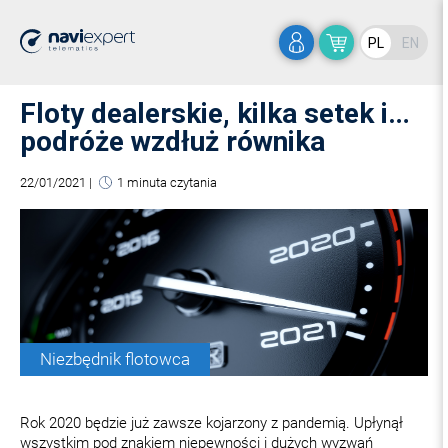
PL
EN
Floty dealerskie, kilka setek i…
podróże wzdłuż równika
22/01/2021
|
1 minuta czytania
Niezbędnik flotowca
Rok 2020 będzie już zawsze kojarzony z pandemią. Upłynął
wszystkim pod znakiem niepewności i dużych wyzwań