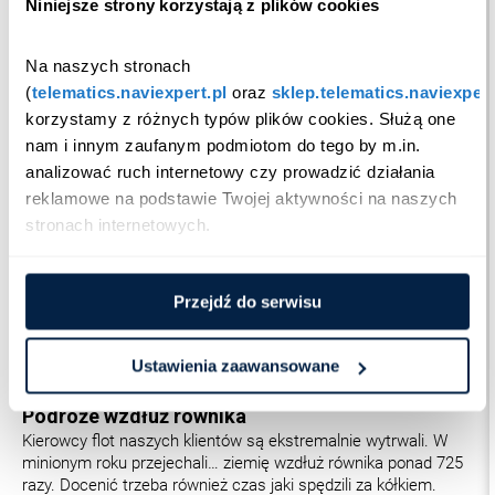
Niniejsze strony korzystają z plików cookies
liczebnych flot korporacyjnych.
Jednym słowem, jesteśmy gotowi na obsługę każdej floty
Na naszych stronach 
dealerskiej w 2021 roku!
(
telematics.naviexpert.pl
 oraz 
sklep.telematics.naviexpert
korzystamy z różnych typów plików cookies. Służą one 
Kilka setek
nam i innym zaufanym podmiotom do tego by m.in. 
Z każdym rokiem systematycznie przyspieszamy rozwój
NaviExpert Telematics. W 2020 w wielu obszarach
analizować ruch internetowy czy prowadzić działania 
karkołomnie rozpędziliśmy się do… setki. Obsługujemy z
reklamowe na podstawie Twojej aktywności na naszych 
sukcesem duże floty z więcej niż 100 pojazdami. W minionym
stronach internetowych.
roku o 100% zwiększyliśmy liczbę klientów z flotami, a jakże,
powyżej 100 pojazdów. Z powodu lockdownu i pracy poza
biurem użycie naszego serwisu na telefonach również wzrosło
Przejdź do serwisu
o prawie… 100%. O tyle samo urosła liczba wszystkich
zarejestrowanych pojazdów w naszym serwisie. Także ponad
100 flotowców wzięło udział w cyklicznie organizowanych
Ustawienia zaawansowane
przez nas webinarach.
Podróże wzdłuż równika
Kierowcy flot naszych klientów są ekstremalnie wytrwali. W
minionym roku przejechali… ziemię wzdłuż równika ponad 725
razy. Docenić trzeba również czas jaki spędzili za kółkiem.