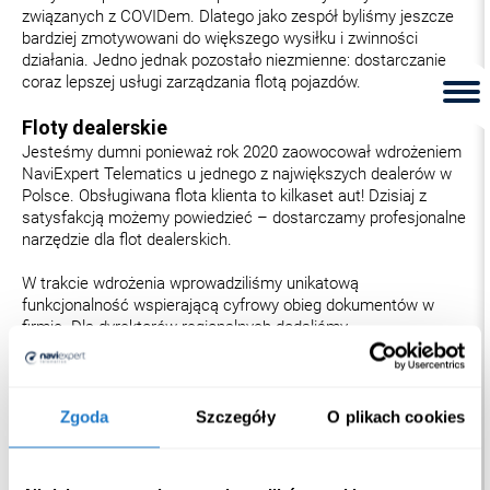
związanych z COVIDem. Dlatego jako zespół byliśmy jeszcze
bardziej zmotywowani do większego wysiłku i zwinności
działania. Jedno jednak pozostało niezmienne: dostarczanie
coraz lepszej usługi zarządzania flotą pojazdów.
Floty dealerskie
Jesteśmy dumni ponieważ rok 2020 zaowocował wdrożeniem
NaviExpert Telematics u jednego z największych dealerów w
Polsce. Obsługiwana flota klienta to kilkaset aut! Dzisiaj z
satysfakcją możemy powiedzieć – dostarczamy profesjonalne
narzędzie dla flot dealerskich.
W trakcie wdrożenia wprowadziliśmy unikatową
funkcjonalność wspierającą cyfrowy obieg dokumentów w
firmie. Dla dyrektorów regionalnych dodaliśmy
wielopoziomową weryfikację tzw. kilometrówki na potrzeby
rozliczeń dla Urzędu Skarbowego.
Dodatkowo dla wszystkich użytkowników uprościliśmy
Zgoda
Szczegóły
O plikach cookies
zarządzanie rotacją pojazdów we flocie. Wprowadziliśmy
zarządzanie geostrefami i narzędzie do analizy wykrywania
wypadków. Przystosowaliśmy także nasz system do obsługi