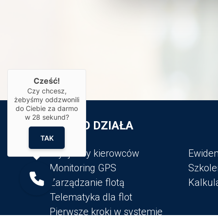
Cześć!
Czy chcesz,
żebyśmy oddzwonili
do Ciebie za darmo
w
28
sekund?
JAK TO DZIAŁA
TAK
Styl jazdy kierowców
Ewiden
Monitoring GPS
Szkole
Zarządzanie flotą
Kalkul
Telematyka dla flot
Pierwsze kroki w systemie