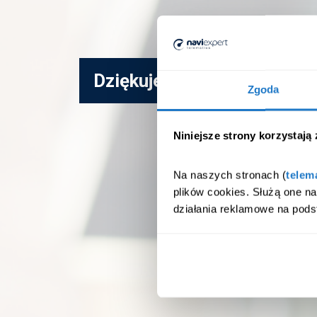
Dziękujemy za zgłoszenie, 
Zgoda
Niniejsze strony korzystają
Na naszych stronach (
telem
plików cookies. Służą one n
działania reklamowe na pods