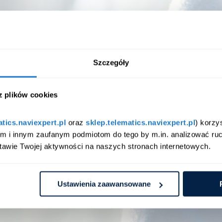
wkrótce skontaktuje się z Tobą nasz p
Szczegóły
 z plików cookies
atics.naviexpert.pl
 oraz 
sklep.telematics.naviexpert.pl
) korzy
am i innym zaufanym podmiotom do tego by m.in. analizować ruc
tawie Twojej aktywności na naszych stronach internetowych.
Ustawienia zaawansowane