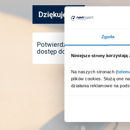
Dziękujemy!
Zgoda
Potwierdź swoje dane klikając w
dostęp do przykładowego raport
Niniejsze strony korzystają
Na naszych stronach (
telem
plików cookies. Służą one n
działania reklamowe na pods