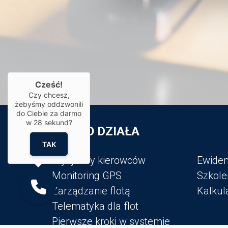
Cześć!
Czy chcesz,
żebyśmy oddzwonili
do Ciebie za darmo
w
28
sekund?
JAK TO DZIAŁA
TAK
Styl jazdy kierowców
Ewiden
Monitoring GPS
Szkole
Zarządzanie flotą
Kalkul
Telematyka dla flot
Pierwsze kroki w systemie