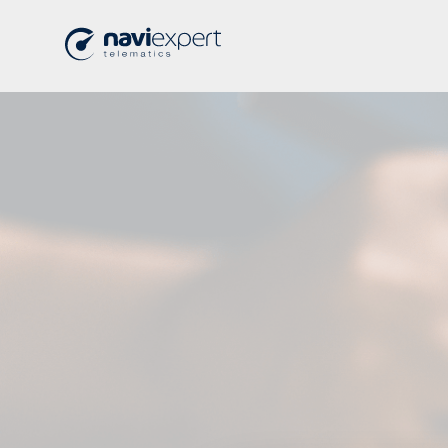
Home
>
TYP-ewidencja-przebiegu