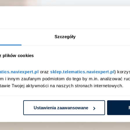
Szczegóły
 link, który prześlemy za chwilę na Twój adre
u ewidencji przebiegu.
 z plików cookies
atics.naviexpert.pl
 oraz 
sklep.telematics.naviexpert.pl
) korzy
am i innym zaufanym podmiotom do tego by m.in. analizować ruc
tawie Twojej aktywności na naszych stronach internetowych.
Ustawienia zaawansowane