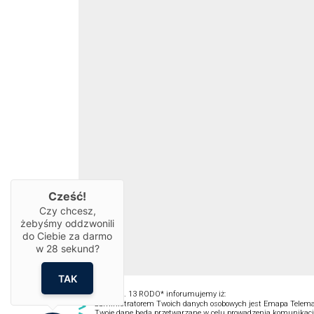
Cześć!
Czy chcesz,
żebyśmy oddzwonili
do Ciebie za darmo
w
28
sekund?
TAK
Zgodnie z art. 13 RODO* inforumujemy iż:
administratorem Twoich danych osobowych jest Emapa Telemati
Twoje dane będą przetwarzane w celu prowadzenia komunikacji do