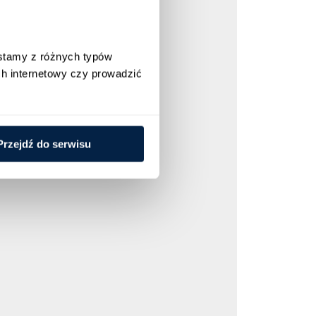
isława Moniuszki 1A, 00-
ami serwerowymi,
h poza EOG odbywa się na
stamy z różnych typów 
h osobowych jest
h internetowy czy prowadzić 
unikacji; Twoje dane nie
ony Danych -
2016 r. w sprawie
h danych oraz uchylenia
Przejdź do serwisu