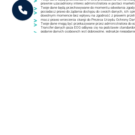
prawnie uzasadniony interes administratora w postaci market
Twoje dane będą przechowywane do momentu odwołania zgody a
posiadasz prawo do żądania dostępu do swoich danych, ich spr
dowolnym momencie bez wpływu na zgodność z prawem przetwarz
masz prawo wniesienia skargi do Prezesa Urzędu Ochrony Da
Twoje dane mogą być przekazywane przez administratora do o
Transfer danych poza EOG odbywa się na podstawie standardo
podanie danych osobowych jest dobrowolne, jednakże niepodani
podejmowania decyzji w tym profilowania.
kontakt z Inspektorem Ochrony Danych - iod@emapatelematics
*RODO - Rozporządzenie Parlamentu Europejskiego i Rady (UE) 2016
danych oraz uchylenia dyrektywy 95/46/WE (ogólne rozporządzenie o 
JAK TO DZIAŁA
Styl jazdy kierowców
Ewiden
Monitoring GPS
Szkole
Zarządzanie flotą
Kalkul
Telematyka dla flot
Pierwsze kroki w systemie
NaviExpert Telematics