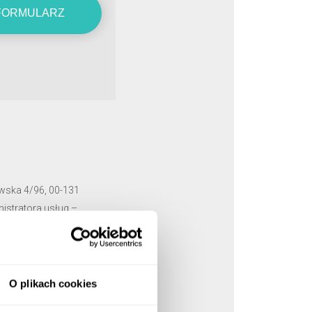
 FORMULARZ
owska 4/96, 00-131
istratora usług –
nteres administratora w
rażenia sprzeciwu, 4)
a, wniesienia sprzeciwu
 zgodność z prawem
O plikach cookies
nie: