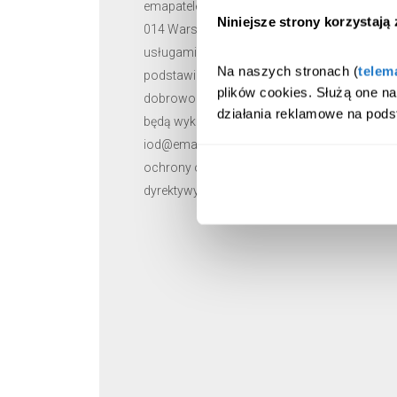
emapatelematics.pl/rodo; 5) masz prawo wni
Niniejsze strony korzystają
014 Warszawa) 6) Twoje dane mogą być prze
usługami obsługi systemów informatycznych
Na naszych stronach (
telem
podstawie standardowych klauzul umownych, 
plików cookies. Służą one n
dobrowolne, jednakże niepodanie ich może sk
działania reklamowe na pods
będą wykorzystywane do automatycznego pode
iod@emapatelematics.pl *RODO - Rozporządzen
ochrony osób fizycznych w związku z przet
dyrektywy 95/46/WE (ogólne rozporządzenie o 