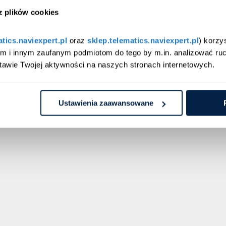
opolskie
esienia skargi do Prezesa Urzędu Ochrony Danych Osobowych (ul. Stan
 z plików cookies
kazywane przez administratora do odbiorców zajmujących się usług
 i baz danych, w tym do podmiotów spoza EOG (USA). Transfer danyc
podkarpackie
atics.naviexpert.pl
 oraz 
sklep.telematics.naviexpert.pl
) korzy
dostępnych do wglądu w siedzibie administratora. 7) podanie danyc
am i innym zaufanym podmiotom do tego by m.in. analizować ruc
utkować niemożliwością realizacji zapytania i prowadzenia dalszej kom
podlaskie
tawie Twojej aktywności na naszych stronach internetowych.
jmowania decyzji w tym profilowania. 8) kontakt z Inspektorem Ochr
ie Parlamentu Europejskiego i Rady (UE) 2016/679 z dnia 27 kwietnia 
pomorskie
warzaniem danych osobowych i w sprawie swobodnego przepływu takic
Ustawienia zaawansowane
ochronie danych), Dz. Urz. UE L nr 119 z 04.05.2016.
śląskie
świętokrzyskie
warmińsko-mazurskie
wielkopolskie