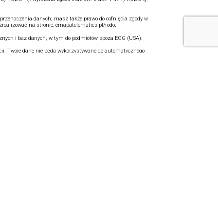
 przenoszenia danych; masz także prawo do cofnięcia zgody w
ealizować na stronie: emapatelematics.pl/rodo;
znych i baz danych, w tym do podmiotów spoza EOG (USA).
acji; Twoje dane nie będą wykorzystywane do automatycznego
rzaniem danych osobowych i w sprawie swobodnego przepływu takich
BĄDŹ NA BIEŻĄCO
Facebook
Linkedin
YouTube
Webinary
Kontakt
Newsletter