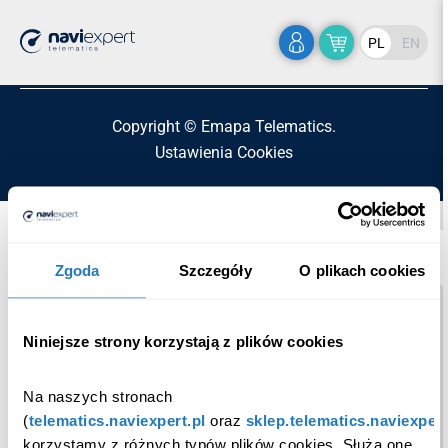
Home
>
ikona5
PL
EN
Copyright © Emapa Telematics.
Ustawienia Cookies
Zgoda
Szczegóły
O plikach cookies
Niniejsze strony korzystają z plików cookies
Na naszych stronach 
(
telematics.naviexpert.pl
 oraz 
sklep.telematics.naviexpert
korzystamy z różnych typów plików cookies. Służą one 