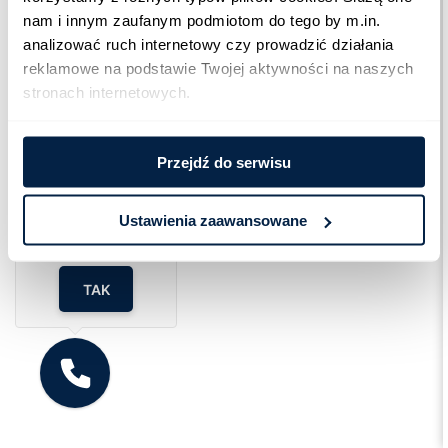
nam i innym zaufanym podmiotom do tego by m.in. 
analizować ruch internetowy czy prowadzić działania 
reklamowe na podstawie Twojej aktywności na naszych 
stronach internetowych.
Przejdź do serwisu
Cześć!
Czy chcesz,
żebyśmy oddzwonili
Ustawienia zaawansowane
do Ciebie za darmo
w
28
sekund?
TAK