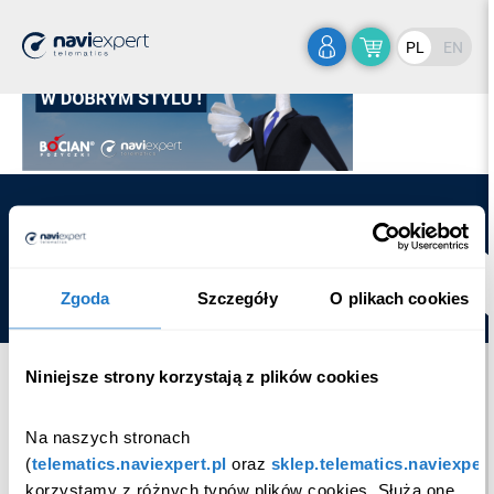
Home
>
Kampanie-FB-NET-1140×468-px-5-1
PL
EN
Copyright © Emapa Telematics.
Ustawienia Cookies
Zgoda
Szczegóły
O plikach cookies
Niniejsze strony korzystają z plików cookies
Na naszych stronach 
(
telematics.naviexpert.pl
 oraz 
sklep.telematics.naviexpert
korzystamy z różnych typów plików cookies. Służą one 