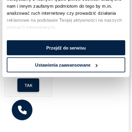
nam i innym zaufanym podmiotom do tego by m.in. 
analizować ruch internetowy czy prowadzić działania 
reklamowe na podstawie Twojej aktywności na naszych 
stronach internetowych.
Przejdź do serwisu
Cześć!
Czy chcesz,
żebyśmy oddzwonili
Ustawienia zaawansowane
do Ciebie za darmo
w
28
sekund?
TAK