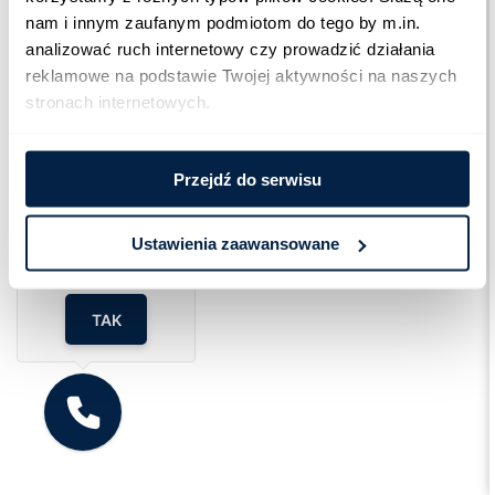
nam i innym zaufanym podmiotom do tego by m.in. 
analizować ruch internetowy czy prowadzić działania 
reklamowe na podstawie Twojej aktywności na naszych 
stronach internetowych.
Przejdź do serwisu
Cześć!
Czy chcesz,
żebyśmy oddzwonili
Ustawienia zaawansowane
do Ciebie za darmo
w
28
sekund?
TAK