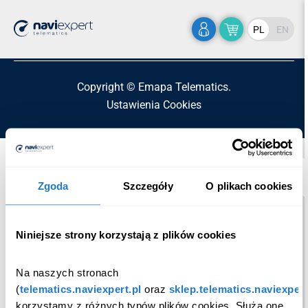
Home
>
map
PL
EN
Copyright © Emapa Telematics.
Ustawienia Cookies
Zgoda
Szczegóły
O plikach cookies
Niniejsze strony korzystają z plików cookies
Na naszych stronach 
(
telematics.naviexpert.pl
 oraz 
sklep.telematics.naviexpert
korzystamy z różnych typów plików cookies. Służą one 