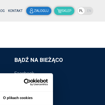
LOG
KONTAKT
ZALOGUJ
SKLEP
PL
EN
BĄDŹ NA BIEŻĄCO
Facebook
Linkedin
YouTube
Webinary
O plikach cookies
Kontakt