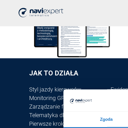
Home
>
Projekt bez nazwy (11)
JAK TO DZIAŁA
Styl jazdy kierowców
Ewiden
Monitoring GPS
Szkole
Zarządzanie flotą
Kalkul
Telematyka dla flot
Zgoda
Pierwsze kroki w systemie