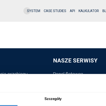
SYSTEM
CASE STUDIES
API
KALKULATOR
B
NASZE SERWISY
cja przebiegu
Panel flotowca
nia
ator
Szczegóły