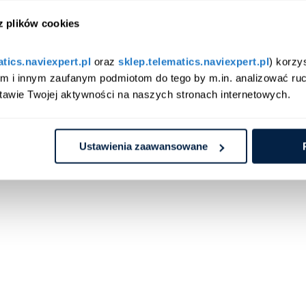
 z plików cookies
atics.naviexpert.pl
 oraz 
sklep.telematics.naviexpert.pl
) korzy
am i innym zaufanym podmiotom do tego by m.in. analizować ruc
tawie Twojej aktywności na naszych stronach internetowych.
Copyright © Emapa Telematics.
Ustawienia Cookies
Ustawienia zaawansowane