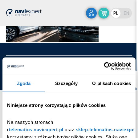
Home
>
AdobeStock_301185367
PL
EN
Copyright © Emapa Telematics.
Ustawienia Cookies
Zgoda
Szczegóły
O plikach cookies
Niniejsze strony korzystają z plików cookies
Na naszych stronach 
(
telematics.naviexpert.pl
 oraz 
sklep.telematics.naviexpert
korzystamy z różnych typów plików cookies. Służą one 