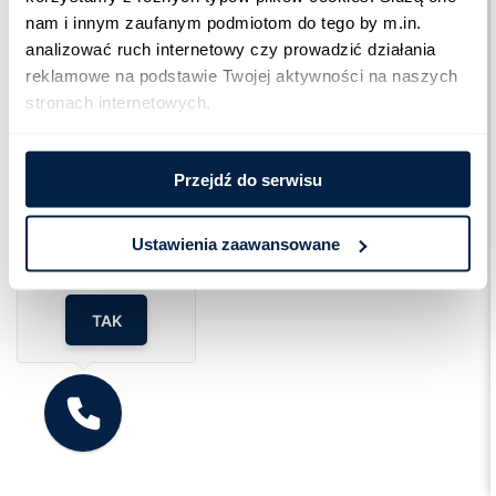
nam i innym zaufanym podmiotom do tego by m.in. 
analizować ruch internetowy czy prowadzić działania 
reklamowe na podstawie Twojej aktywności na naszych 
stronach internetowych.
Przejdź do serwisu
Cześć!
Czy chcesz,
żebyśmy oddzwonili
Ustawienia zaawansowane
do Ciebie za darmo
w
28
sekund?
TAK