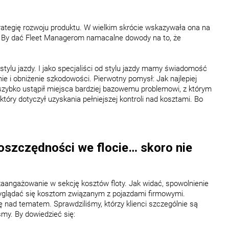
rategię rozwoju produktu. W wielkim skrócie wskazywała ona na
u. By dać Fleet Managerom namacalne dowody na to, że
e stylu jazdy. I jako specjaliści od stylu jazdy mamy świadomość
ie i obniżenie szkodowości. Pierwotny pomysł: Jak najlepiej
 szybko ustąpił miejsca bardziej bazowemu problemowi, z którym
óry dotyczył uzyskania pełniejszej kontroli nad kosztami. Bo
 oszczędności we flocie… skoro nie
angażowanie w sekcję kosztów floty. Jak widać, spowolnienie
rzyglądać się kosztom związanym z pojazdami firmowymi.
ię nad tematem. Sprawdziliśmy, którzy klienci szczególnie są
śmy. By dowiedzieć się: