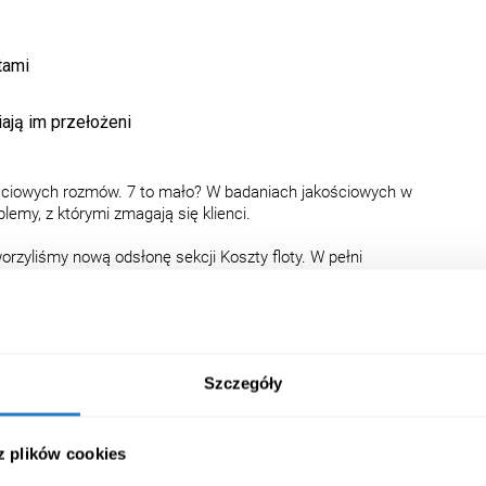
tami
iają im przełożeni
ościowych rozmów. 7 to mało? W badaniach jakościowych w
lemy, z którymi zmagają się klienci.
orzyliśmy nową odsłonę sekcji Koszty floty. W pełni
wanych okresów i zakresów analizowanych danych.
równo od operatorów kart flotowych, jak i przygotowanych
Szczegóły
i okresami
 analizować w odniesieniu do danych telemetrycznych
 z plików cookies
ty generują