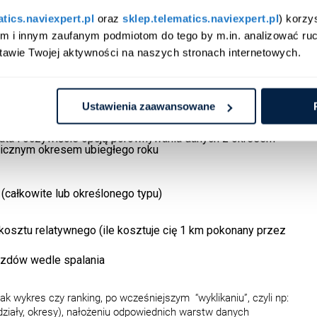
atics.naviexpert.pl
 oraz 
sklep.telematics.naviexpert.pl
) korzy
kowitych (lub wybranych typów kosztów) czy
am i innym zaufanym podmiotom do tego by m.in. analizować ruc
na działy
tawie Twojej aktywności na naszych stronach internetowych.
dną z najlepszych miar kondycji floty – pokazuje, ile średnio
zny pojazd we flocie z opcją zweryfikowania, jak ta wartość
latywnego z danej kategorii kosztów) kształtuje się w
Ustawienia zaawansowane
ględnieniem kontekstu dodatkowych danych – jak liczba
rowcy lub pojazdu, zatankowane paliwo w litrach; wszystko z
lata i oczywiście opcją porównywania danych z okresem
gicznym okresem ubiegłego roku
(całkowite lub określonego typu)
sztu relatywnego (ile kosztuje cię 1 km pokonany przez
jazdów wedle spalania
 wykres czy ranking, po wcześniejszym “wyklikaniu”, czyli np:
 działy, okresy), nałożeniu odpowiednich warstw danych