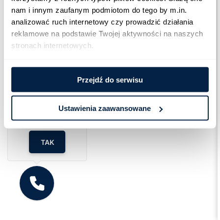
nam i innym zaufanym podmiotom do tego by m.in. 
analizować ruch internetowy czy prowadzić działania 
reklamowe na podstawie Twojej aktywności na naszych 
stronach internetowych.
Przejdź do serwisu
Cześć!
Czy chcesz,
żebyśmy oddzwonili
Ustawienia zaawansowane
do Ciebie za darmo
w
28
sekund?
TAK