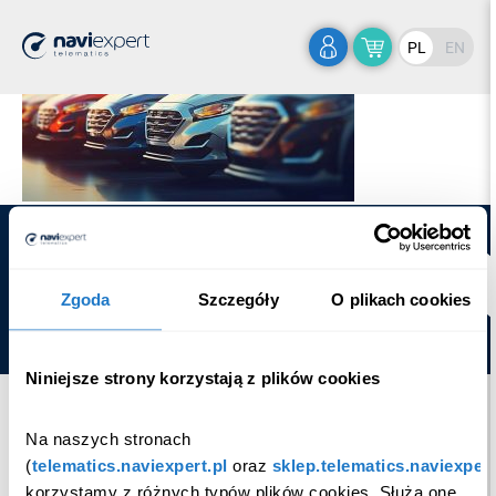
Home
>
AdobeStock_637517825 (1)
PL
EN
Copyright © Emapa Telematics.
Zgoda
Szczegóły
O plikach cookies
Ustawienia Cookies
Niniejsze strony korzystają z plików cookies
Na naszych stronach 
(
telematics.naviexpert.pl
 oraz 
sklep.telematics.naviexpert
korzystamy z różnych typów plików cookies. Służą one 